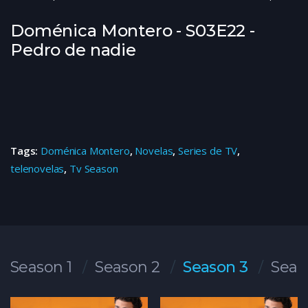
Doménica Montero - S03E22 -
Pedro de nadie
Tags:
Doménica Montero
,
Novelas
,
Series de TV
,
telenovelas
,
Tv Season
Season 1
Season 2
Season 3
Seas