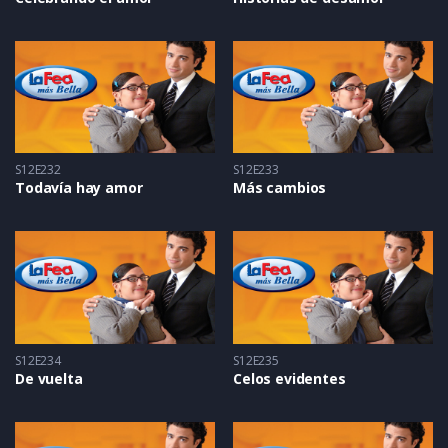
S12E232
S12E233
Todavía hay amor
Más cambios
S12E234
S12E235
De vuelta
Celos evidentes