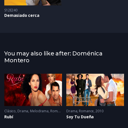
S12E240
Demasiado cerca
You may also like after: Doménica
Montero
Clásico
,
Drama
,
Melodrama
,
Romance
Drama
2005 - 2005
,
Romance
2010
Rubí
Soy Tu Dueña