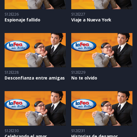
S12E226
S12E227
Espionaje fallido
Viaje a Nueva York
S12E228
S12E229
Desconfianza entre amigas
No te olvido
S12E230
S12E231
Celebrando el amor
Historias de desamor