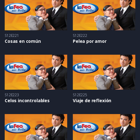
S12E221
S12E222
Cosas en común
Pelea por amor
S12E223
S12E225
Celos incontrolables
Viaje de reflexión