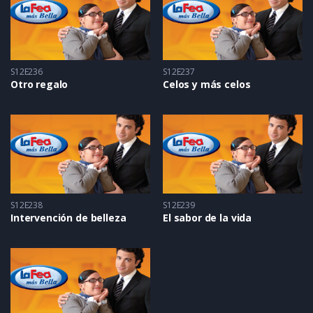
S12E236
S12E237
Otro regalo
Celos y más celos
S12E238
S12E239
Intervención de belleza
El sabor de la vida